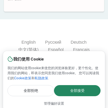
English
Русский
Deutsch
中文(简体)
Español
Français
Português
हिन्दी
العربية
Türkçe
我们使用 Cookie
Bahasa Indonesia
我们的网站使用cookie来使您的浏览体验更好，更个性化。使
用我们的网站，即表示您同意我们使用cookie。 您可以阅读我
们的
Cookie政策
和
私隐政策
.
版权© 2000-2025 Lesprom Network 并保留所有权力.
全部拒绝
全部接受
关于Lesprom内容的再版必须预先持有Lesprom书面的许可.
管理偏好设置
許可協議
和
隱私政策