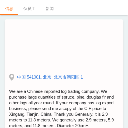
信息
位员工
新闻
中国 541001, 北京, 北京市朝阳区 1
We are a Chinese imported log trading company. We
purchase large quantities of spruce, pine, douglas fir and
other logs all year round. If your company has log export
business, please send me a copy of the CIF price to
Xingang, Tianjin, China. Thank you.Generally, it is 2.9
meters to 11.8 meters. We generally use 2.9 meters, 5.9
meters, and 11.8 meters. Diameter 20cm+.