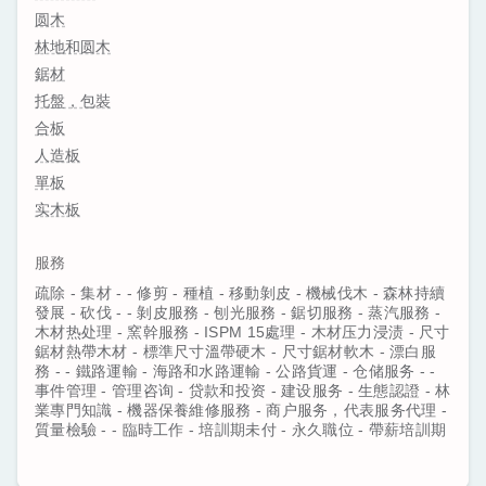
圆木
林地和圆木
鋸材
托盤，包裝
合板
人造板
單板
实木板
服務
疏除 - 集材 - - 修剪 - 種植 - 移動剝皮 - 機械伐木 - 森林持續
發展 - 砍伐 - - 剝皮服務 - 刨光服務 - 鋸切服務 - 蒸汽服務 -
木材热处理 - 窯幹服務 - ISPM 15處理 - 木材压力浸渍 - 尺寸
鋸材熱帶木材 - 標準尺寸溫帶硬木 - 尺寸鋸材軟木 - 漂白服
務 - - 鐵路運輸 - 海路和水路運輸 - 公路貨運 - 仓储服务 - -
事件管理 - 管理咨询 - 贷款和投资 - 建设服务 - 生態認證 - 林
業專門知識 - 機器保養維修服務 - 商户服务，代表服务代理 -
質量檢驗 - - 臨時工作 - 培訓期未付 - 永久職位 - 帶薪培訓期