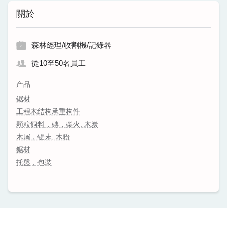
關於
森林經理/收割機/記錄器
從10至50名員工
产品
锯材
工程木结构承重构件
顆粒飼料，磚，柴火, 木炭
木屑，锯末, 木粉
鋸材
托盤，包裝