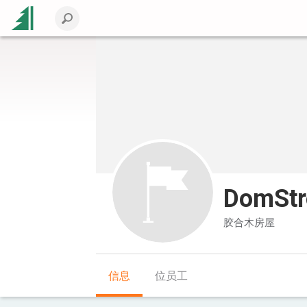
DomStr
胶合木房屋
信息
位员工