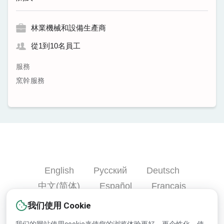
林業機械和設備生產商
從1到10名員工
服務
窯幹服務
English
Русский
Deutsch
中文(简体)
Español
Français
Português
हिन्दी
العربية
Türkçe
我们使用 Cookie
Bahasa Indonesia