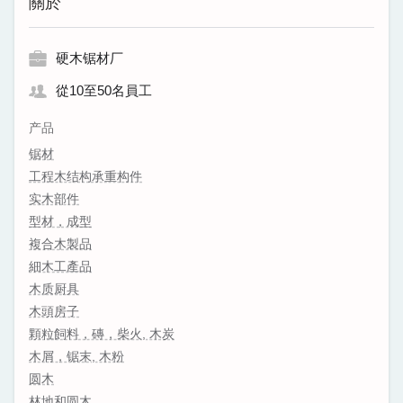
關於
硬木锯材厂
從10至50名員工
产品
锯材
工程木结构承重构件
实木部件
型材，成型
複合木製品
細木工產品
木质厨具
木頭房子
顆粒飼料，磚，柴火, 木炭
木屑，锯末, 木粉
圆木
林地和圆木