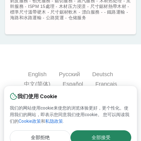
剝皮服務 - 刨光服務 - 鋸切服務 - 蒸汽服務 - 木材热处理 - 窯
幹服務 - ISPM 15處理 - 木材压力浸渍 - 尺寸鋸材熱帶木材 -
標準尺寸溫帶硬木 - 尺寸鋸材軟木 - 漂白服務 - - 鐵路運輸 -
海路和水路運輸 - 公路貨運 - 仓储服务
English
Русский
Deutsch
中文(简体)
Español
Français
Português
हिन्दी
العربية
Türkçe
我们使用 Cookie
Bahasa Indonesia
我们的网站使用cookie来使您的浏览体验更好，更个性化。使
用我们的网站，即表示您同意我们使用cookie。 您可以阅读我
们的
Cookie政策
和
私隐政策
.
版权© 2000-2025 Lesprom Network 并保留所有权力.
全部拒绝
全部接受