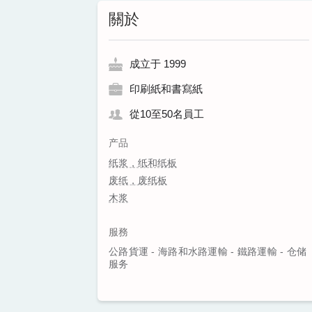
關於
成立于 1999
印刷紙和書寫紙
從10至50名員工
产品
纸浆，纸和纸板
废纸，废纸板
木浆
服務
公路貨運 - 海路和水路運輸 - 鐵路運輸 - 仓储
服务