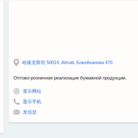
哈薩克斯坦 50014, Almati, Бокейханова 47б
Оптово-розничная реализация бумажной продукции.
显示网站
显示手机
发信息