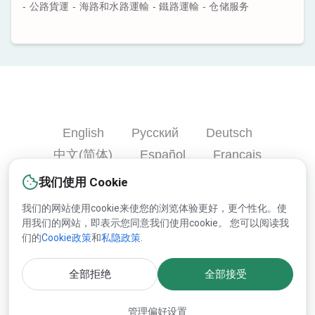
- 公路貨運 - 海路和水路運輸 - 鐵路運輸 - 仓储服务
English
Русский
Deutsch
中文(简体)
Español
Français
Português
हिन्दी
العربية
Türkçe
我们使用 Cookie
Bahasa Indonesia
我们的网站使用cookie来使您的浏览体验更好，更个性化。使
用我们的网站，即表示您同意我们使用cookie。 您可以阅读我
们的
Cookie政策
和
私隐政策
.
版权© 2000-2025 Lesprom Network 并保留所有权力.
全部拒绝
全部接受
关于Lesprom内容的再版必须预先持有Lesprom书面的许可.
管理偏好设置