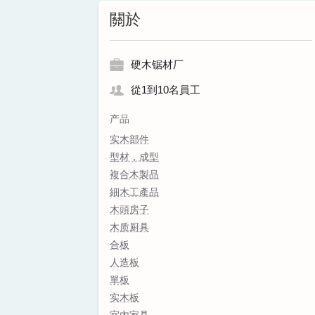
關於
硬木锯材厂
從1到10名員工
产品
实木部件
型材，成型
複合木製品
細木工產品
木頭房子
木质厨具
合板
人造板
單板
实木板