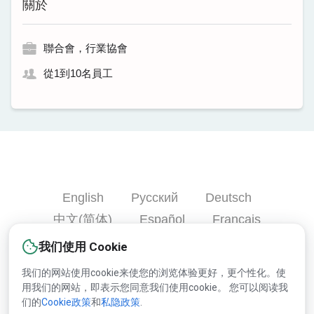
關於
聯合會，行業協會
從1到10名員工
English
Русский
Deutsch
中文(简体)
Español
Français
Português
हिन्दी
العربية
Türkçe
我们使用 Cookie
Bahasa Indonesia
我们的网站使用cookie来使您的浏览体验更好，更个性化。使
用我们的网站，即表示您同意我们使用cookie。 您可以阅读我
们的
Cookie政策
和
私隐政策
.