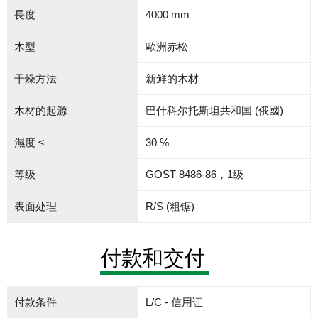
長度
4000 mm
木型
歐洲赤松
干燥方法
新鲜的木材
木材的起源
巴什科尔托斯坦共和国 (俄國)
濕度 ≤
30 %
等级
GOST 8486-86，1级
表面处理
R/S (粗锯)
付款和交付
付款条件
L/C - 信用证