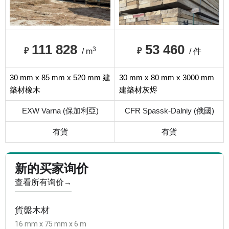
111 828
53 460
3
₽
₽
/ m
/ 件
30 mm x 85 mm x 520 mm 建
30 mm x 80 mm x 3000 mm
築材橡木
建築材灰烬
EXW Varna (保加利亞)
CFR Spassk-Dalniy (俄國)
有貨
有貨
新的买家询价
查看所有询价
→
貨盤木材
16 mm x 75 mm x 6 m