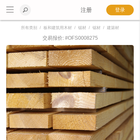
注册
登录
所有类别
板和建筑用木材
锯材
锯材
建築材
交易报价: #
OFS0008275