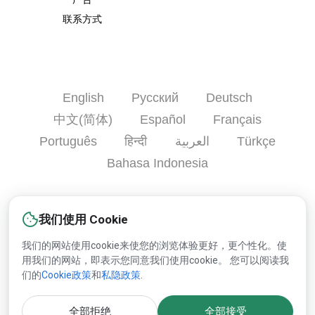
联系方式
English
Русский
Deutsch
中文(简体)
Español
Français
Português
हिन्दी
العربية
Türkçe
Bahasa Indonesia
注册
救命
广告
联系方式
我们使用 Cookie
我们的网站使用cookie来使您的浏览体验更好，更个性化。使
用我们的网站，即表示您同意我们使用cookie。 您可以阅读我
版权© 2000-2025 Lesprom Network 并保留所有权力.
们的
Cookie政策
和
私隐政策
.
关于Lesprom内容的再版必须预先持有Lesprom书面的许可.
全部拒绝
全部接受