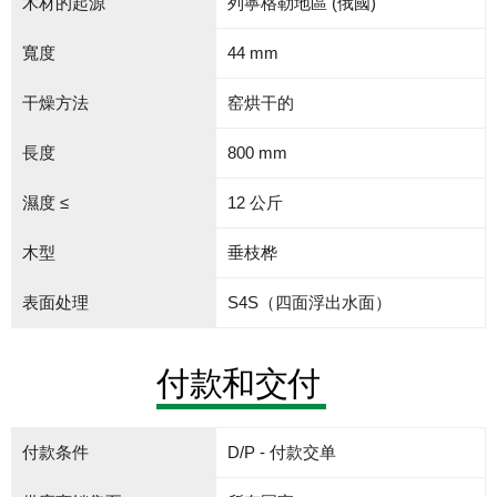
木材的起源
列寧格勒地區 (俄國)
寬度
44 mm
干燥方法
窑烘干的
長度
800 mm
濕度 ≤
12 公斤
木型
垂枝桦
表面处理
S4S（四面浮出水面）
付款和交付
付款条件
D/P - 付款交单