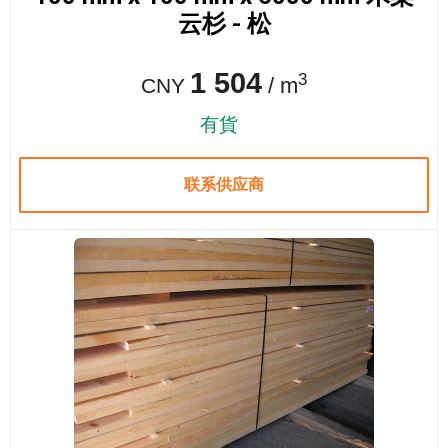
云杉 - 松
1 504
3
/ m
CNY
有貨
联系供应商