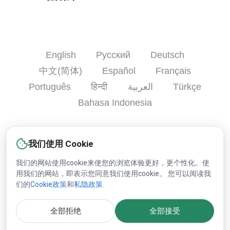
English
Русский
Deutsch
中文(简体)
Español
Français
Português
हिन्दी
العربية
Türkçe
Bahasa Indonesia
注册
救命
广告
联系方式
我们使用 Cookie
我们的网站使用cookie来使您的浏览体验更好，更个性化。使
用我们的网站，即表示您同意我们使用cookie。 您可以阅读我
版权© 2000-2025 Lesprom Network 并保留所有权力.
们的
Cookie政策
和
私隐政策
.
关于Lesprom内容的再版必须预先持有Lesprom书面的许可.
全部拒绝
全部接受
許可協議
和
隱私政策