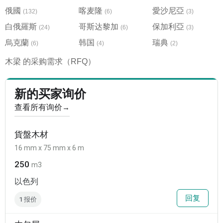
俄國
喀麦隆
愛沙尼亞
(132)
(6)
(3)
白俄羅斯
哥斯达黎加
保加利亞
(24)
(6)
(3)
烏克蘭
韩国
瑞典
(6)
(4)
(2)
木梁 的采购需求（RFQ）
新的买家询价
查看所有询价
→
貨盤木材
16 mm x 75 mm x 6 m
250
m3
以色列
回复
1 报价