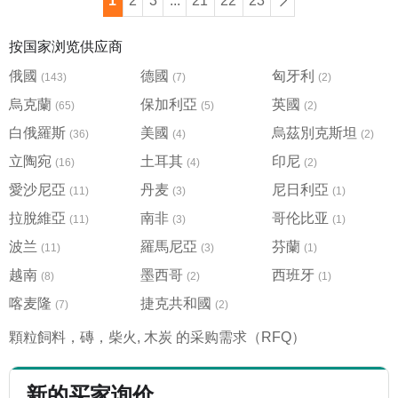
1
2
3
...
21
22
23
按国家浏览供应商
俄國
德國
匈牙利
(143)
(7)
(2)
烏克蘭
保加利亞
英國
(65)
(5)
(2)
白俄羅斯
美國
烏茲別克斯坦
(36)
(4)
(2)
立陶宛
土耳其
印尼
(16)
(4)
(2)
愛沙尼亞
丹麦
尼日利亞
(11)
(3)
(1)
拉脫維亞
南非
哥伦比亚
(11)
(3)
(1)
波兰
羅馬尼亞
芬蘭
(11)
(3)
(1)
越南
墨西哥
西班牙
(8)
(2)
(1)
喀麦隆
捷克共和國
(7)
(2)
顆粒飼料，磚，柴火, 木炭 的采购需求（RFQ）
新的买家询价