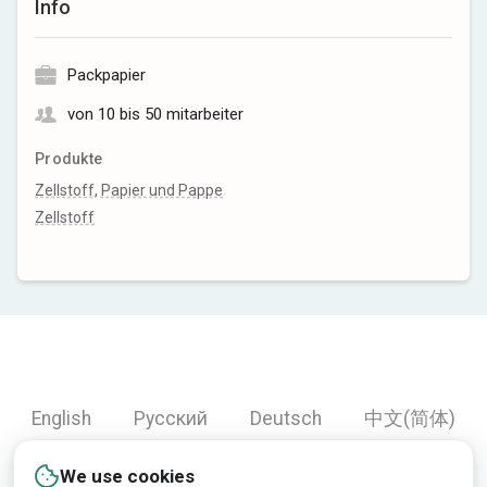
Info
Packpapier
von 10 bis 50 mitarbeiter
Produkte
Zellstoff, Papier und Pappe
Zellstoff
English
Русский
Deutsch
中文(简体)
Español
Français
Português
हिन्दी
We use cookies
العربية
Türkçe
Bahasa Indonesia