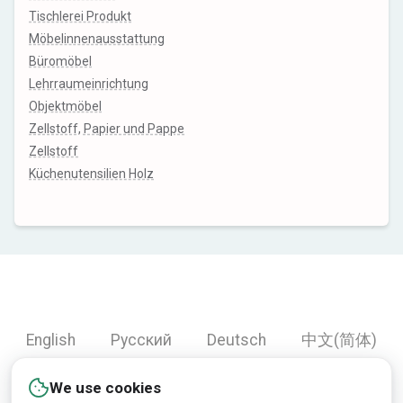
Tischlerei Produkt
Möbelinnenausstattung
Büromöbel
Lehrraumeinrichtung
Objektmöbel
Zellstoff, Papier und Pappe
Zellstoff
Küchenutensilien Holz
English
Русский
Deutsch
中文(简体)
Español
Français
Português
हिन्दी
We use cookies
العربية
Türkçe
Bahasa Indonesia