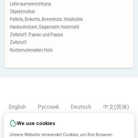
Lehrraumeinrichtung
Objektmöbel
Pellets, Briketts, Brennholz, Holzkohle
Hackschnitzel, Sägemehl, Holzmehl
Zellstoff, Papier und Pappe
Zellstoff
Küchenutensilien Holz
English
Русский
Deutsch
中文(简体)
Español
Français
Português
हिन्दी
We use cookies
العربية
Türkçe
Bahasa Indonesia
Unsere Website verwendet Cookies, um Ihre Browser-