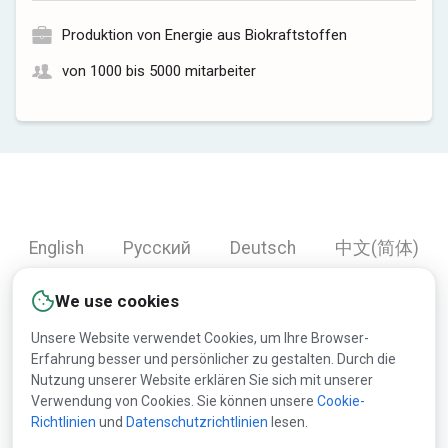
Produktion von Energie aus Biokraftstoffen
von 1000 bis 5000 mitarbeiter
English
Русский
Deutsch
中文(简体)
Español
Français
Português
हिन्दी
We use cookies
العربية
Türkçe
Bahasa Indonesia
Unsere Website verwendet Cookies, um Ihre Browser-
Erfahrung besser und persönlicher zu gestalten. Durch die
Nutzung unserer Website erklären Sie sich mit unserer
Copyright © 2000-2026 Lesprom Network. Alle Rechte
Verwendung von Cookies. Sie können unsere
Cookie-
Richtlinien
und
Datenschutzrichtlinien
lesen.
vorbehalten.