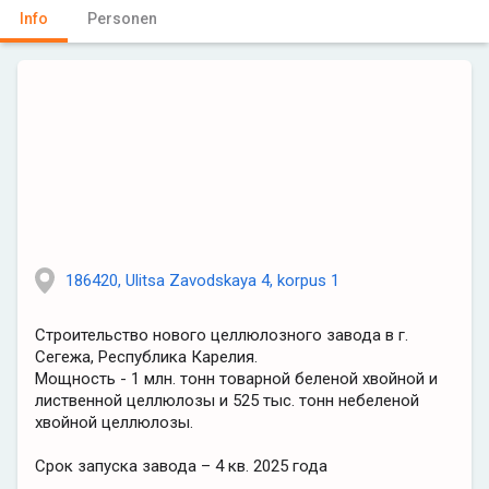
Info
Personen
186420, Ulitsa Zavodskaya 4, korpus 1
Строительство нового целлюлозного завода в г.
Сегежа, Республика Карелия.
Мощность - 1 млн. тонн товарной беленой хвойной и
лиственной целлюлозы и 525 тыс. тонн небеленой
хвойной целлюлозы.
Срок запуска завода – 4 кв. 2025 года