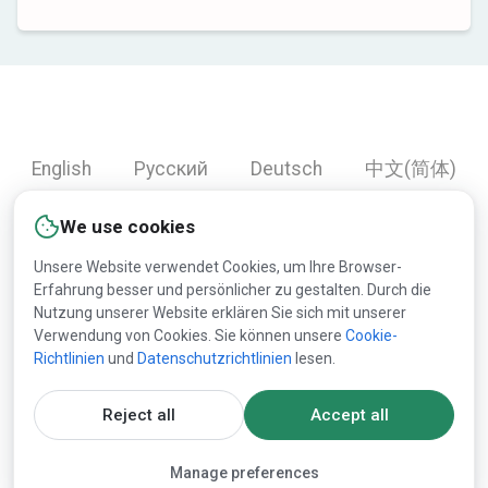
English
Русский
Deutsch
中文(简体)
Español
Français
Português
हिन्दी
We use cookies
العربية
Türkçe
Bahasa Indonesia
Unsere Website verwendet Cookies, um Ihre Browser-
Erfahrung besser und persönlicher zu gestalten. Durch die
Nutzung unserer Website erklären Sie sich mit unserer
Copyright © 2000-2026 Lesprom Network. Alle Rechte
Verwendung von Cookies. Sie können unsere
Cookie-
Richtlinien
und
Datenschutzrichtlinien
lesen.
vorbehalten.
Die Publikation der Informationen von dieser Website ist
Reject all
Accept all
ohne vorherige Zustimmung von Lesprom strengst verboten.
Manage preferences
Softwarelizenzvertrag
und
Datenschutzrichtlinie