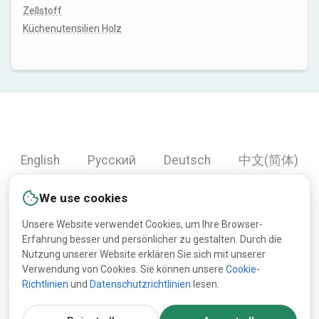
Zellstoff
Küchenutensilien Holz
English
Русский
Deutsch
中文(简体)
Español
Français
Português
हिन्दी
We use cookies
العربية
Türkçe
Bahasa Indonesia
Unsere Website verwendet Cookies, um Ihre Browser-
Erfahrung besser und persönlicher zu gestalten. Durch die
Nutzung unserer Website erklären Sie sich mit unserer
Copyright © 2000-2026 Lesprom Network. Alle Rechte
Verwendung von Cookies. Sie können unsere
Cookie-
Richtlinien
und
Datenschutzrichtlinien
lesen.
vorbehalten.
Die Publikation der Informationen von dieser Website ist