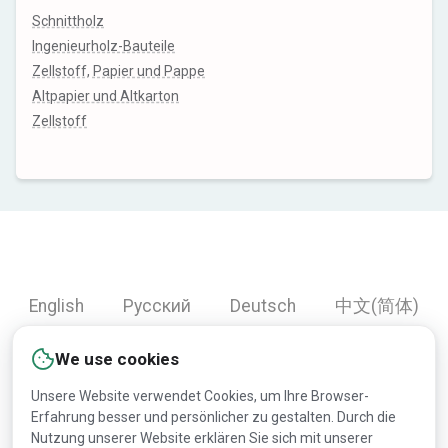
Schnittholz
Ingenieurholz-Bauteile
Zellstoff, Papier und Pappe
Altpapier und Altkarton
Zellstoff
English
Русский
Deutsch
中文(简体)
Español
Français
Português
हिन्दी
We use cookies
العربية
Türkçe
Bahasa Indonesia
Unsere Website verwendet Cookies, um Ihre Browser-
Erfahrung besser und persönlicher zu gestalten. Durch die
Nutzung unserer Website erklären Sie sich mit unserer