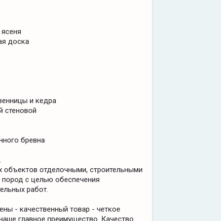
 ясеня
ная доска
твенницы и кедра
й стеновой
нного бревна
.
 объектов отделочными, строительными
 пород с целью обеспечения
ельных работ.
ны - качественный товар - четкое
 наше главное преимущество. Качество