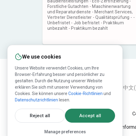
Baudienstleistungen - Eco-Zertifizierung -
Forstliche Gutachten - Maschinenwartung
und Reparaturdienste - Merchant Services,
Vertreter Dienstleister - Qualitätsprüfung - -
Unbefristet - Job befristet - Praktikum
unbezahlt - Praktikum bezahlt
We use cookies
Unsere Website verwendet Cookies, um Ihre
Browser-Erfahrung besser und persönlicher zu
gestalten. Durch die Nutzung unserer Website
erklären Sie sich mit unserer Verwendung von
English
Русский
Deutsch
中文(
Cookies. Sie können unsere
Cookie-Richtlinien
und
Datenschutzrichtlinien
lesen.
C
Reject all
Accept all
Die Publikation der Infor
Manage preferences