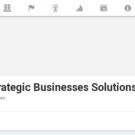
rategic Businesses Solution
ken