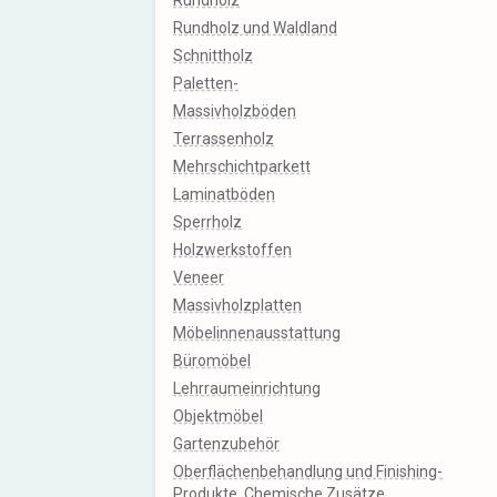
Rundholz
Rundholz und Waldland
Schnittholz
Paletten-
Massivholzböden
Terrassenholz
Mehrschichtparkett
Laminatböden
Sperrholz
Holzwerkstoffen
Veneer
Massivholzplatten
Möbelinnenausstattung
Büromöbel
Lehrraumeinrichtung
Objektmöbel
Gartenzubehör
Oberflächenbehandlung und Finishing-
Produkte, Chemische Zusätze