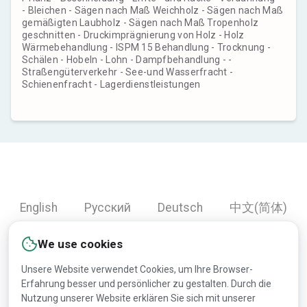
- Bleichen - Sägen nach Maß Weichholz - Sägen nach Maß
gemäßigten Laubholz - Sägen nach Maß Tropenholz
geschnitten - Druckimprägnierung von Holz - Holz
Wärmebehandlung - ISPM 15 Behandlung - Trocknung -
Schälen - Hobeln - Lohn - Dampfbehandlung - -
Straßengüterverkehr - See-und Wasserfracht -
Schienenfracht - Lagerdienstleistungen
English
Русский
Deutsch
中文(简体)
Español
Français
Português
हिन्दी
We use cookies
العربية
Türkçe
Bahasa Indonesia
Unsere Website verwendet Cookies, um Ihre Browser-
Erfahrung besser und persönlicher zu gestalten. Durch die
Nutzung unserer Website erklären Sie sich mit unserer