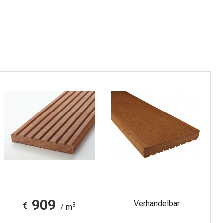
909
Verhandelbar
€
3
/ m