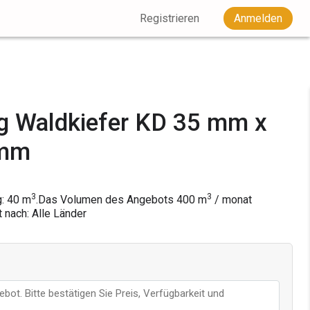
Registrieren
Anmelden
g Waldkiefer KD 35 mm x
 mm
3
3
g: 40 m
.
Das Volumen des Angebots
400
m
/ monat
t nach: Alle Länder