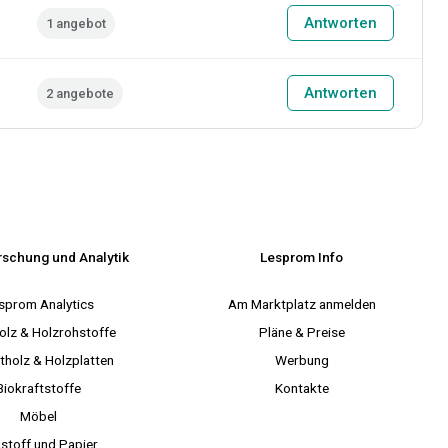
Antworten
1 angebot
Antworten
2 angebote
rschung und Analytik
Lesprom Info
sprom Analytics
Am Marktplatz anmelden
olz & Holzrohstoffe
Pläne & Preise
tholz & Holzplatten
Werbung
Biokraftstoffe
Kontakte
Möbel
lstoff und Papier