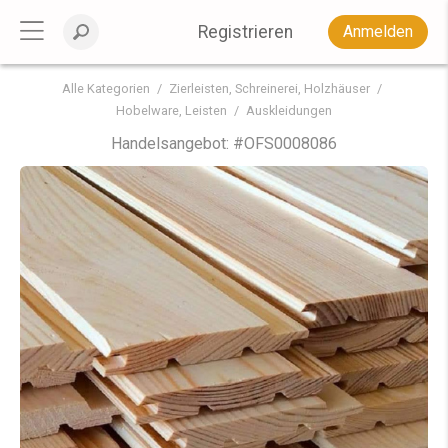
Registrieren
Anmelden
Alle Kategorien
Zierleisten, Schreinerei, Holzhäuser
Hobelware, Leisten
Auskleidungen
Handelsangebot: #
OFS0008086