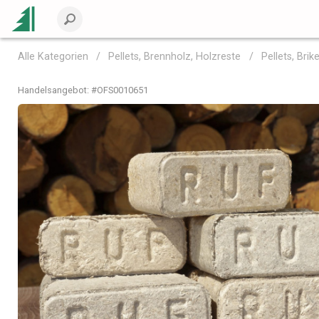
Alle Kategorien
Pellets, Brennholz, Holzreste
Pellets, Bri
Handelsangebot: #
OFS0010651