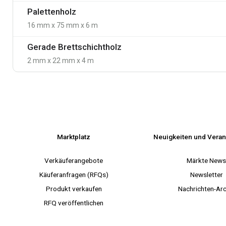
Palettenholz
16 mm x 75 mm x 6 m
Gerade Brettschichtholz
2 mm x 22 mm x 4 m
Marktplatz
Neuigkeiten und Veran
Verkäuferangebote
Märkte New
Käuferanfragen (RFQs)
Newsletter
Produkt verkaufen
Nachrichten-Arc
RFQ veröffentlichen