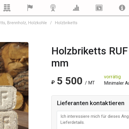
ketts, Brennholz, Holzkohle
Holzbriketts
Holzbriketts RU
mm
vorrätig
5 500
₽
/ MT
Minimaler Au
Lieferanten kontaktieren