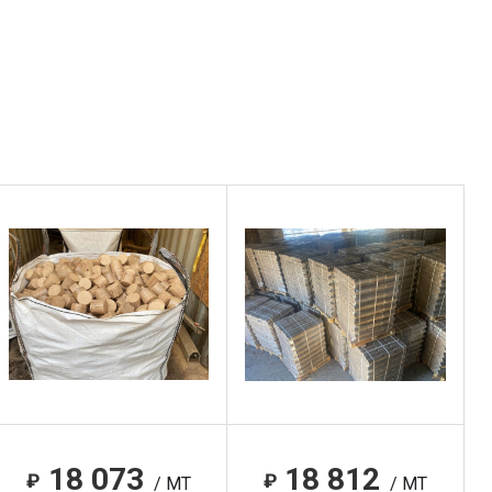
18 073
18 812
₽
₽
/ MT
/ MT