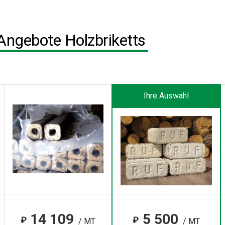
Angebote Holzbriketts
Ihre Auswahl
14 109
5 500
₽
₽
/ MT
/ MT