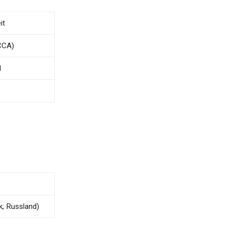
it
CCA)
1
k, Russland)