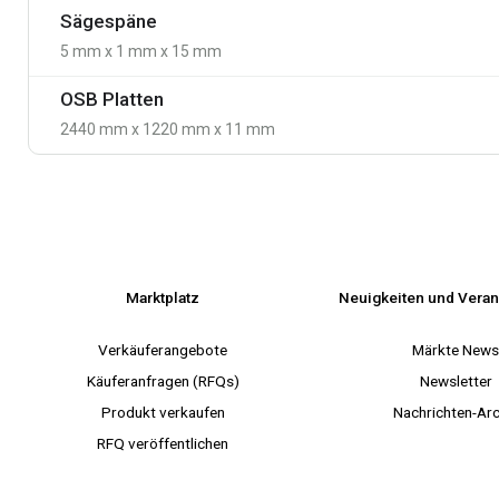
Sägespäne
5 mm x 1 mm x 15 mm
OSB Platten
2440 mm x 1220 mm x 11 mm
Marktplatz
Neuigkeiten und Veran
Verkäuferangebote
Märkte New
Käuferanfragen (RFQs)
Newsletter
Produkt verkaufen
Nachrichten-Arc
RFQ veröffentlichen