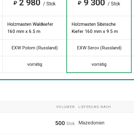
2 980
9 300
₽
₽
/ Stck
/ Stck
Holzmasten Waldkiefer
Holzmasten Sibirische
160 mm x 6.5 m
Kiefer 160 mm x 9.5 m
EXW Polom (Russland)
EXW Serov (Russland)
vorrätig
vorrätig
VOLUMEN
LIEFERUNG NACH
500
Mazedonien
Stck