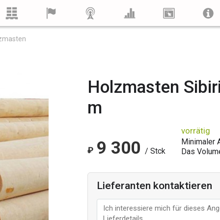
zmasten
Holzmasten Sibir
m
vorrätig
Minimaler A
9 300
₽
/ Stck
Das Volum
Lieferanten kontaktieren