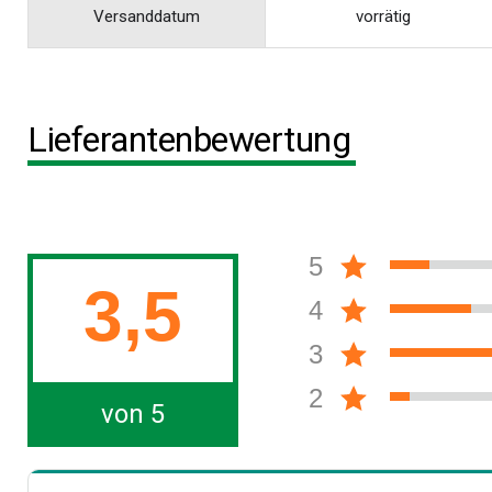
Versanddatum
vorrätig
Lieferantenbewertung
5
3,5
4
3
2
von 5