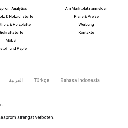
sprom Analytics
Am Marktplatz anmelden
olz & Holzrohstoffe
Pläne & Preise
tholz & Holzplatten
Werbung
Biokraftstoffe
Kontakte
Möbel
lstoff und Papier
العربية
Türkçe
Bahasa Indonesia
n.
Lesprom strengst verboten.