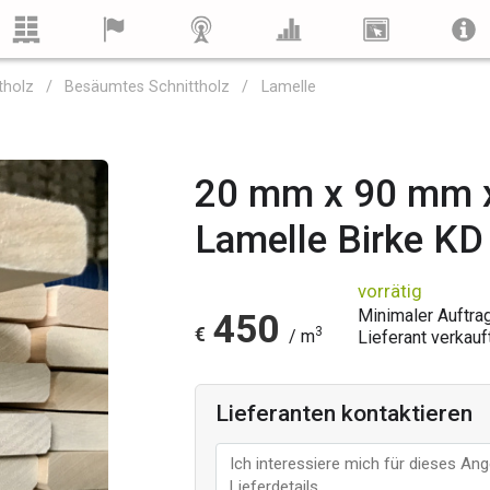
tholz
Besäumtes Schnittholz
Lamelle
20 mm x 90 mm x
Lamelle Birke KD
vorrätig
Minimaler Auftra
450
€
3
/ m
Lieferant verkauf
Lieferanten kontaktieren