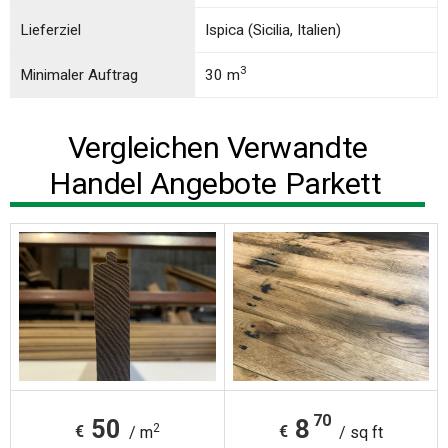
Lieferziel
Ispica (Sicilia, Italien)
3
Minimaler Auftrag
30 m
Vergleichen Verwandte
Handel Angebote Parkett
70
50
8
2
€
€
/ m
/ sq ft