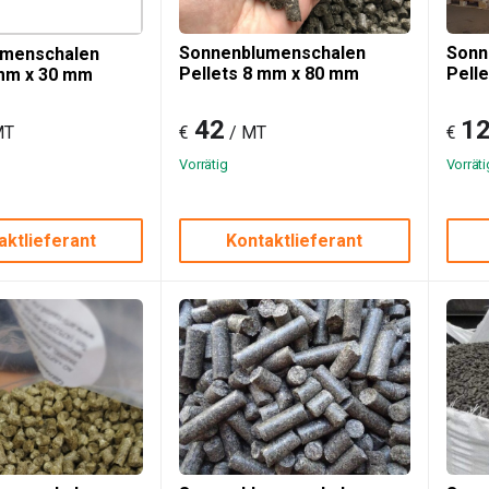
Sonnenblumenschalen
Sonn
umenschalen
Pellets 8 mm x 80 mm
Pell
 mm x 30 mm
42
1
MT
€
/ MT
€
Vorrätig
Vorräti
aktlieferant
Kontaktlieferant