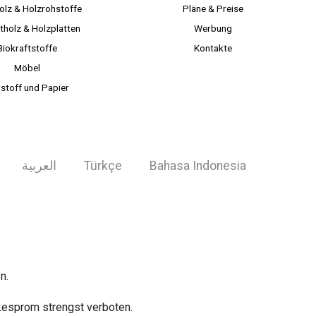
olz & Holzrohstoffe
Pläne & Preise
tholz & Holzplatten
Werbung
Biokraftstoffe
Kontakte
Möbel
lstoff und Papier
العربية
Türkçe
Bahasa Indonesia
n.
Lesprom strengst verboten.