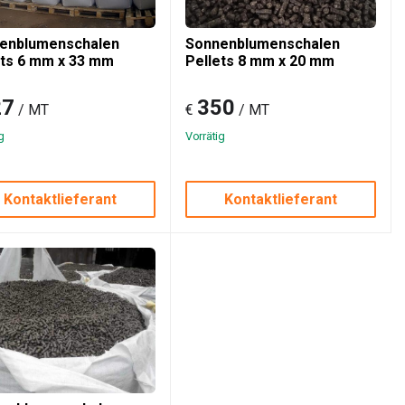
enblumenschalen
Sonnenblumenschalen
ets 6 mm x 33 mm
Pellets 8 mm x 20 mm
27
350
/ MT
€
/ MT
g
Vorrätig
Kontaktlieferant
Kontaktlieferant