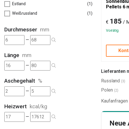
Sonnenbl
Estland
(1)
Pellets 6
Weißrussland
(1)
185
€
/ 
Durchmesser
mm
Vorrätig
—
Kont
Länge
mm
—
Lieferanten 
Aschegehalt
%
Russland
(3)
Polen
(2)
—
Kaufanfragen
Heizwert
kcal/kg
—
Neue 