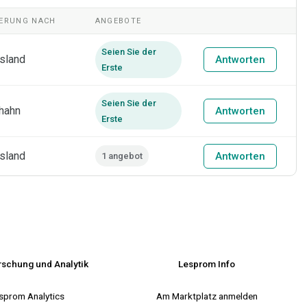
FERUNG NACH
ANGEBOTE
Seien Sie der
sland
Antworten
Erste
Seien Sie der
thahn
Antworten
Erste
sland
Antworten
1 angebot
rschung und Analytik
Lesprom Info
sprom Analytics
Am Marktplatz anmelden