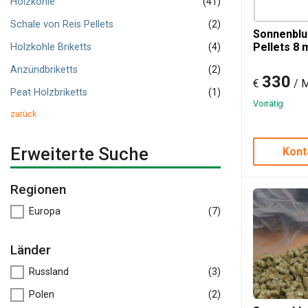
Holzkohle
(41)
Schale von Reis Pellets
(2)
Sonnenbl
Pellets 8
Holzkohle Briketts
(4)
Anzündbriketts
(2)
330
€
/ 
Peat Holzbriketts
(1)
Vorrätig
zurück
Erweiterte Suche
Kont
Regionen
Europa
(7)
Länder
Russland
(3)
Polen
(2)