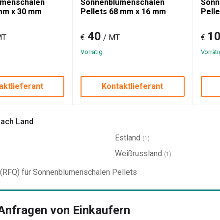
umenschalen
Sonnenblumenschalen
Sonn
 mm x 30 mm
Pellets 68 mm x 16 mm
Pell
40
1
MT
€
/ MT
€
Vorrätig
Vorräti
aktlieferant
Kontaktlieferant
nach Land
Estland
(1)
Weißrussland
(1)
 (RFQ) für Sonnenblumenschalen Pellets
Anfragen von Einkaufern