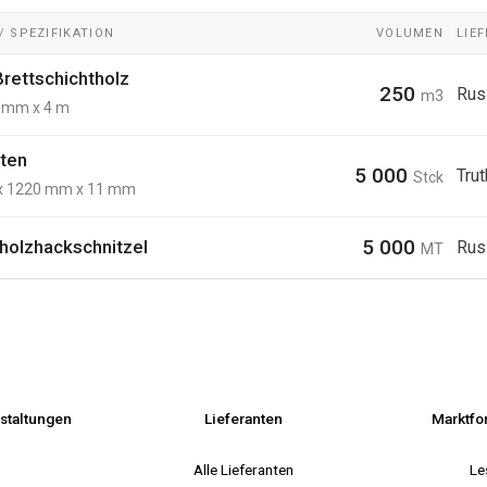
 SPEZIFIKATION
VOLUMEN
LIE
rettschichtholz
250
Rus
m3
 mm x 4 m
ten
5 000
Tru
Stck
x 1220 mm x 11 mm
5 000
eholzhackschnitzel
Rus
MT
staltungen
Lieferanten
Marktfo
s
Alle Lieferanten
Le