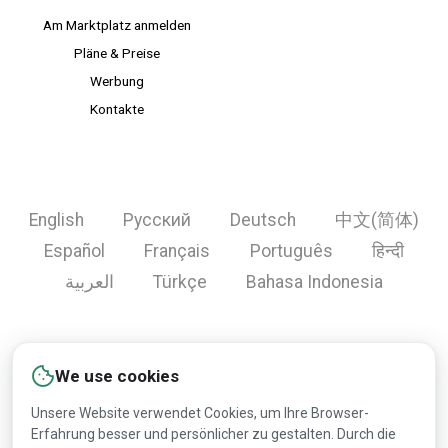
Am Marktplatz anmelden
Pläne & Preise
Werbung
Kontakte
English
Русский
Deutsch
中文(简体)
Español
Français
Português
हिन्दी
العربية
Türkçe
Bahasa Indonesia
Registrieren
Hilfe
Werbung
Kontakte
We use cookies
Unsere Website verwendet Cookies, um Ihre Browser-
Erfahrung besser und persönlicher zu gestalten. Durch die
Copyright © 2000-2026 Lesprom Network. Alle Rechte