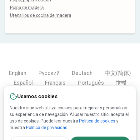
Pulpa de madera
Utensilios de cocina de madera
English
Русский
Deutsch
中文(简体)
Español
Français
Português
हिन्दी
العربية
Türkçe
Bahasa Indonesia
Usamos cookies
Nuestro sitio web utiliza cookies para mejorar y personalizar
su experiencia de navegación. Al usar nuestro sitio, acepta el
Copyright © 2000-2026 Lesprom Network. Todos los
uso de cookies. Puede leer nuestra
Política de cookies
y
nuestra
Política de privacidad
.
derechos reservados.