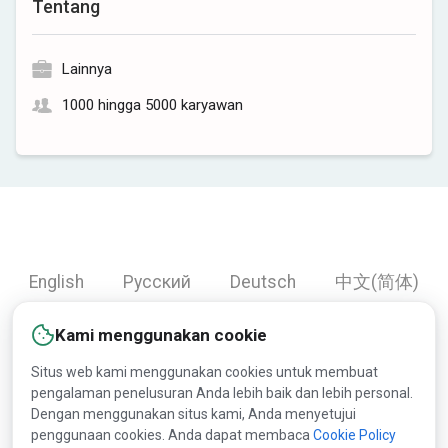
Tentang
Lainnya
1000 hingga 5000 karyawan
English
Русский
Deutsch
中文(简体)
Español
Français
Português
हिन्दी
Kami menggunakan cookie
العربية
Türkçe
Bahasa Indonesia
Situs web kami menggunakan cookies untuk membuat
pengalaman penelusuran Anda lebih baik dan lebih personal.
Dengan menggunakan situs kami, Anda menyetujui
Copyright © 2000-2026 Lesprom Network. Semua hak
penggunaan cookies. Anda dapat membaca
Cookie Policy