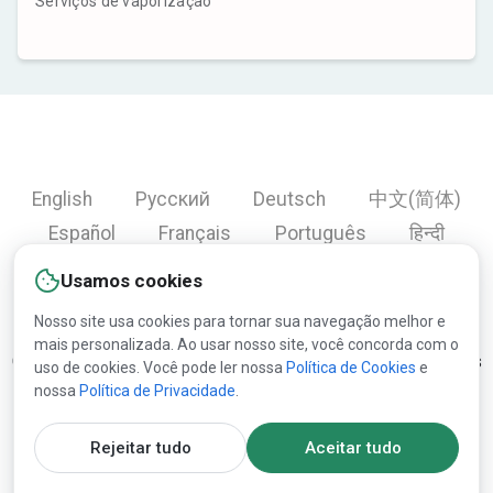
Serviços de vaporização
English
Русский
Deutsch
中文(简体)
Español
Français
Português
हिन्दी
العربية
Türkçe
Bahasa Indonesia
Usamos cookies
Nosso site usa cookies para tornar sua navegação melhor e
mais personalizada. Ao usar nosso site, você concorda com o
Copyright © 2000-2026 Lesprom Network. Todos os direitos
uso de cookies. Você pode ler nossa
Política de Cookies
e
nossa
Política de Privacidade
.
reservados.
A republicação de conteúdo da Lesprom Network é proibida
Rejeitar tudo
Aceitar tudo
sem consentimento prévio por escrito da Lesprom Network.