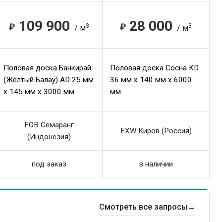
109 900
28 000
₽
₽
3
3
/ м
/ м
Половая доска Банкирай
Половая доска Сосна KD
(Жёлтый Балау) AD 25 мм
36 мм x 140 мм x 6000
x 145 мм x 3000 мм
мм
FOB Семаранг
EXW Киров (Россия)
(Индонезия)
под заказ
в наличии
Смотреть все запросы
→