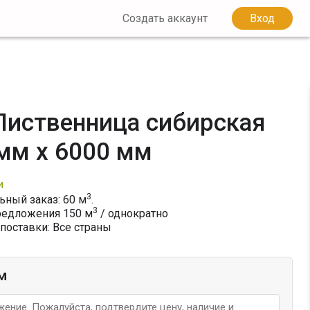
Создать аккаунт
Вход
Лиственница сибирская
 мм x 6000 мм
и
3
ный заказ: 60 м
.
3
редложения
150
м
/ однократно
поставки: Все страны
м