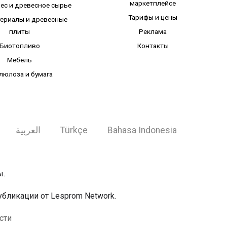
маркетплейсе
лес и древесное сырье
Тарифы и цены
ериалы и древесные
плиты
Реклама
Биотопливо
Контакты
Мебель
люлоза и бумага
العربية
Türkçe
Bahasa Indonesia
ы.
бликации от Lesprom Network.
сти