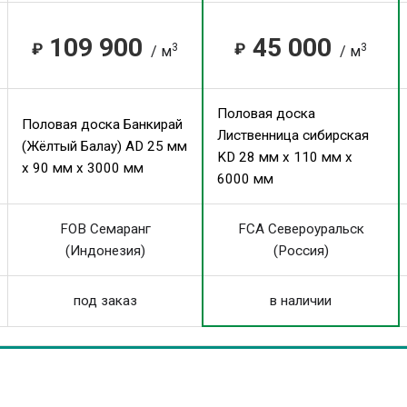
109 900
45 000
₽
₽
3
3
/ м
/ м
Половая доска
Половая доска Банкирай
Лиственница сибирская
(Жёлтый Балау) AD 25 мм
KD 28 мм x 110 мм x
x 90 мм x 3000 мм
6000 мм
FOB Семаранг
FCA Североуральск
(Индонезия)
(Россия)
под заказ
в наличии