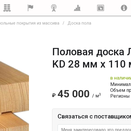
ольные покрытия из массива
Доска пола
Половая доска 
KD 28 мм x 110
в наличи
Минималь
Объем п
45 000
₽
3
/ м
Регионы 
Связаться с поставщико