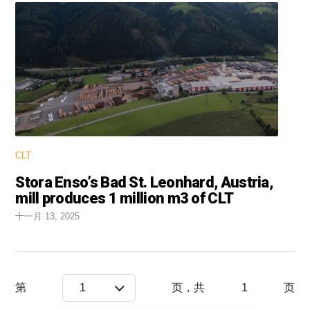
CLT
Stora Enso’s Bad St. Leonhard, Austria,
mill produces 1 million m3 of CLT
十一月 13, 2025
第
1
页，共
1
页