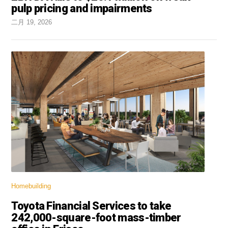
pulp pricing and impairments
二月 19, 2026
Homebuilding
Toyota Financial Services to take
242,000-square-foot mass-timber