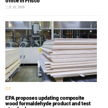
office in Frisco
二月 15, 2026
CLT
EPA proposes updating composite
wood formaldehyde product and test