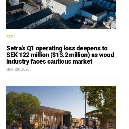
CLT
Setra's Q1 operating loss deepens to
SEK 122 million ($13.2 million) as wood
industry faces cautious market
四月 29, 2026