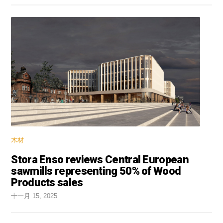
木材
Stora Enso reviews Central European
sawmills representing 50% of Wood
Products sales
十一月 15, 2025