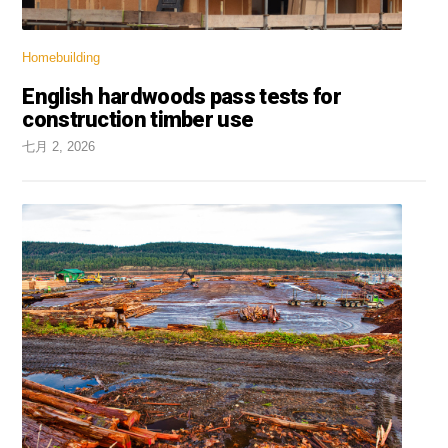
Homebuilding
English hardwoods pass tests for
construction timber use
七月 2, 2026