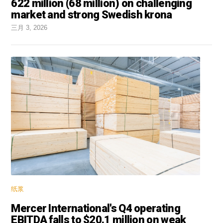
622 million (68 million) on challenging
market and strong Swedish krona
三月 3, 2026
纸浆
Mercer International's Q4 operating
EBITDA falls to $20.1 million on weak