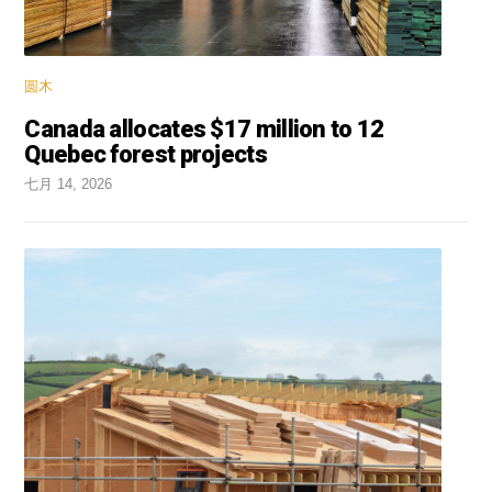
圆木
Canada allocates $17 million to 12
Quebec forest projects
七月 14, 2026