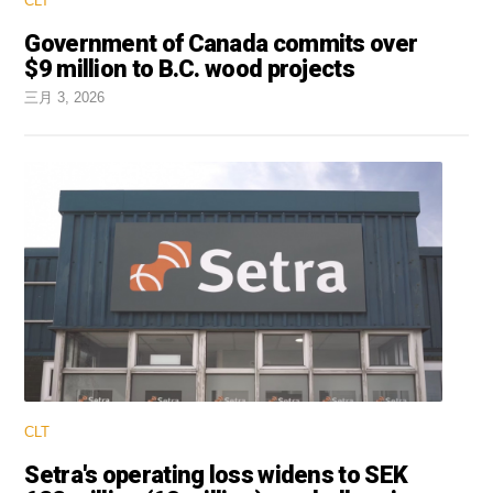
CLT
Government of Canada commits over
$9 million to B.C. wood projects
三月 3, 2026
CLT
Setra's operating loss widens to SEK