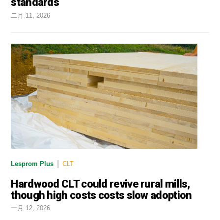
standards
二月 11, 2026
|
Lesprom Plus
CLT
Hardwood CLT could revive rural mills,
though high costs costs slow adoption
一月 12, 2026