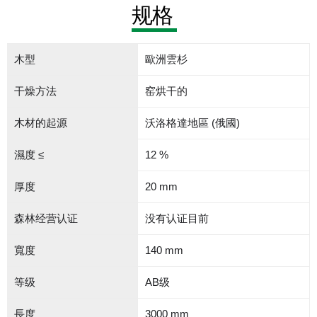
规格
木型
歐洲雲杉
干燥方法
窑烘干的
木材的起源
沃洛格達地區 (俄國)
濕度 ≤
12 %
厚度
20 mm
森林经营认证
没有认证目前
寬度
140 mm
等级
АB级
長度
3000 mm