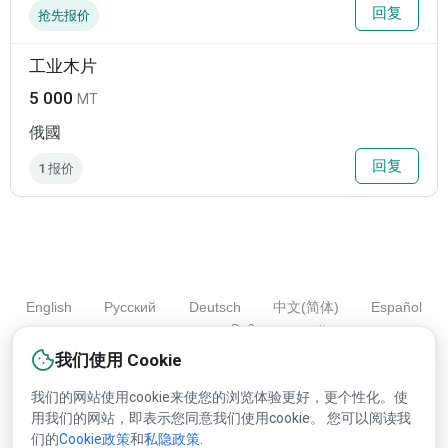
回复
抢先报价
工业木片
5 000
MT
俄國
回复
1 报价
English
Русский
Deutsch
中文(简体)
Español
Français
Português
हिन्दी
العربية
Türkçe
Bahasa Indonesia
我们使用 Cookie
我们的网站使用cookie来使您的浏览体验更好，更个性化。使
用我们的网站，即表示您同意我们使用cookie。 您可以阅读我
版权© 2000-2025 Lesprom Network 并保留所有权力.
们的
Cookie政策
和
私隐政策
.