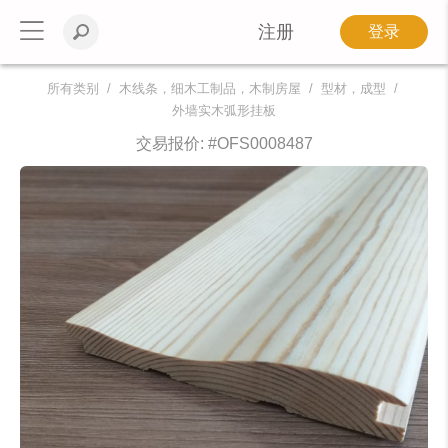
注册
登录
所有类别
木线条，细木工制品，木制房屋
型材，成型
外墙实木弧形挂板
交易报价: #
OFS0008487