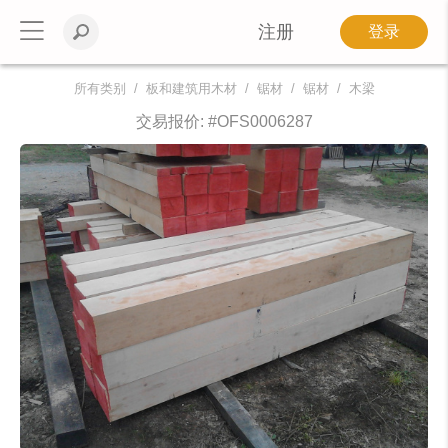
注册
登录
所有类别
板和建筑用木材
锯材
锯材
木梁
交易报价: #
OFS0006287