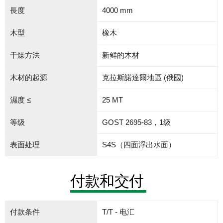
長度
4000 mm
木型
橡木
干燥方法
新鲜的木材
木材的起源
克拉斯諾達爾地區 (俄國)
濕度 ≤
25 MT
等级
GOST 2695-83，1级
表面处理
S4S（四面浮出水面）
付款和交付
付款条件
T/T - 电汇