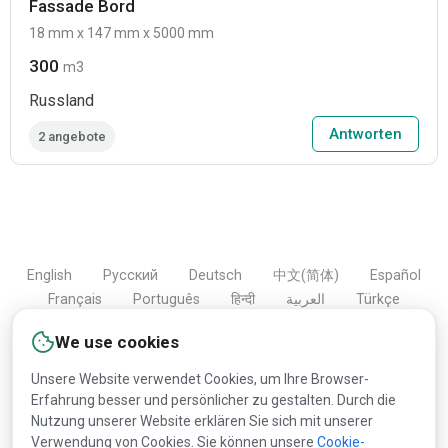
Fassade Bord
18 mm x 147 mm x 5000 mm
300
m3
Russland
Antworten
2 angebote
English
Русский
Deutsch
中文(简体)
Español
Français
Português
हिन्दी
العربية
Türkçe
Bahasa Indonesia
We use cookies
Unsere Website verwendet Cookies, um Ihre Browser-
Erfahrung besser und persönlicher zu gestalten. Durch die
Copyright © 2000-2026 Lesprom Network. Alle Rechte
Nutzung unserer Website erklären Sie sich mit unserer
vorbehalten.
Verwendung von Cookies. Sie können unsere
Cookie-