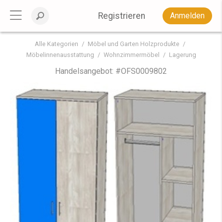
Registrieren
Anmelden
Alle Kategorien
Möbel und Garten Holzprodukte
Möbelinnenausstattung
Wohnzimmermöbel
Lagerung
Handelsangebot: #
OFS0009802