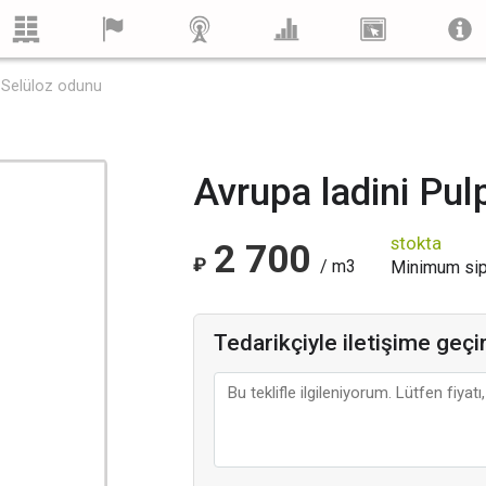
Selüloz odunu
Avrupa ladini Pu
stokta
2 700
₽
/ m3
Minimum sip
Tedarikçiyle iletişime geçi