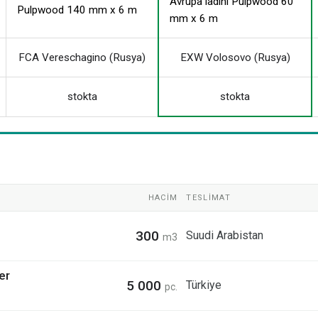
Avrupa ladini Pulpwood 60
Pulpwood 140 mm x 6 m
mm x 6 m
FCA Vereschagino (Rusya)
EXW Volosovo (Rusya)
stokta
stokta
HACIM
TESLIMAT
300
Suudi Arabistan
m3
er
5 000
Türkiye
pc.