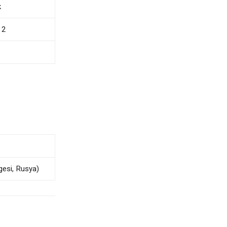
k
 2
gesi, Rusya)