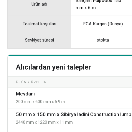
Sarıçam Pulpwood 150
Ürün adı
mm x 6 m
Teslimat koşulları
FCA Kurgan (Rusya)
Sevkiyat süresi
stokta
Alıcılardan yeni talepler
ÜRÜN / ÖZELLIK
Meydanı
200 mm x 600 mm x 5.9 m
50 mm x 150 mm x Sibirya ladini Construction lumb
2440 mm x 1220 mm x 11 mm