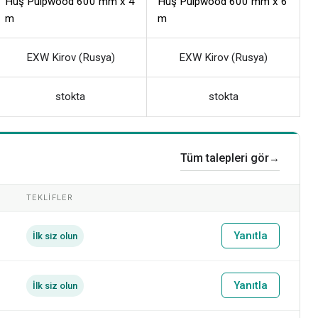
Huş Pulpwood 600 mm x 4
Huş Pulpwood 600 mm x 6
m
m
EXW Kirov (Rusya)
EXW Kirov (Rusya)
stokta
stokta
Tüm talepleri gör
→
TEKLIFLER
Yanıtla
İlk siz olun
Yanıtla
İlk siz olun