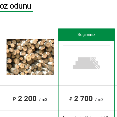
üloz odunu
Seçiminiz
2 200
2 700
₽
₽
/ m3
/ m3