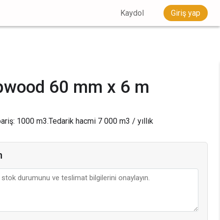
Kaydol
Giriş yap
lpwood 60 mm x 6 m
ariş: 1000 m3.
Tedarik hacmi
7 000
m3 / yıllık
n