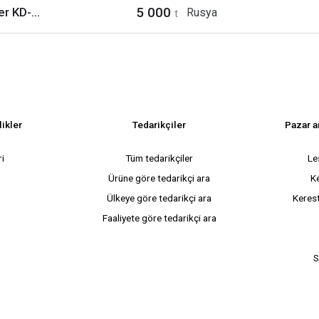
5 000
50 mm x 150 mm x Avrupa ladini Spruce, pine lumber KD-18% +-2
Rusya
t
likler
Tedarikçiler
Pazar ar
ri
Tüm tedarikçiler
Le
Ürüne göre tedarikçi ara
K
Ülkeye göre tedarikçi ara
Kerest
Faaliyete göre tedarikçi ara
S