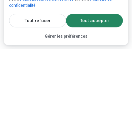
confidentialité
.
Tout refuser
Tout accepter
Gérer les préférences
Marketplace
Actualités et événements
Offres vendeurs
Actualités des marchés
Demandes acheteurs (RFQ)
Newsletters
Vendre un produit
Archives des actualités
Publier une RFQ gratuite
Fournisseurs
Études et analyses de
marché